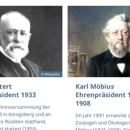
© Wikipedia
tert
Karl Möbius
sident 1933
Ehrenpräsident 
1908
Jahresversammlung der
3 in Königsberg und an
Im Jahr 1891 ernannte 
e Rositten stattfand,
Zoologen und Ökologen 
st Hartert (1859-
Möbius (1825-1908), Dir