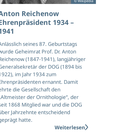
© Wikipedia
Anton Reichenow
Ehrenpräsident 1934 –
1941
Anlässlich seines 87. Geburtstags
wurde Geheimrat Prof. Dr. Anton
Reichenow (1847-1941), langjähriger
Generalsekretär der DOG (1894 bis
1922), im Jahr 1934 zum
Ehrenpräsidenten ernannt. Damit
ehrte die Gesellschaft den
„Altmeister der Ornithologie“, der
seit 1868 Mitglied war und die DOG
über Jahrzehnte entscheidend
geprägt hatte.
Weiterlesen