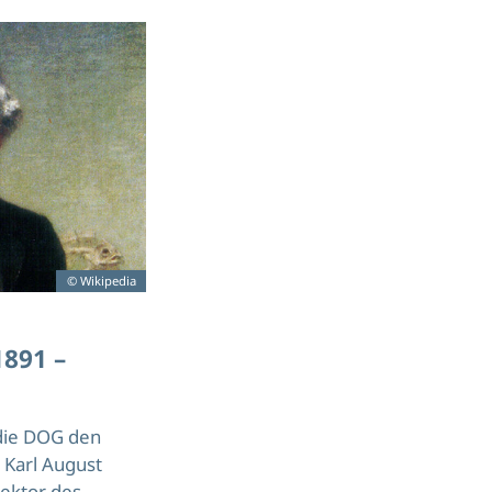
© Wikipedia
1891 –
die DOG den
Karl August
ektor des