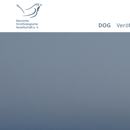
DOG
Verö