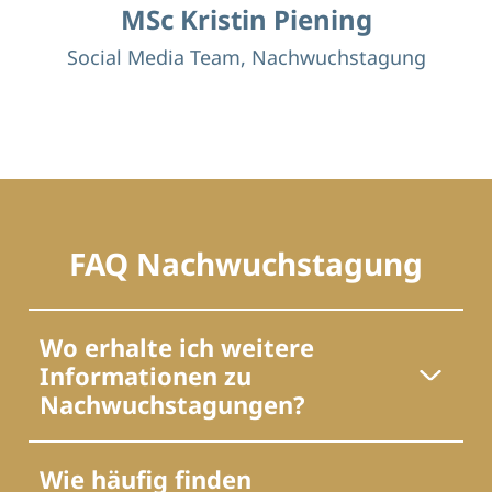
MSc Kristin Piening
Social Media Team, Nachwuchstagung
k.piening.980@studms.ug.edu.pl
Zur Website
Schwerpunkte
Geolokation, GPS-Tracking, Seevögel
FAQ Nachwuchstagung
Doktorandin an der Universität Danzig, Polen
Wo erhalte ich weitere
Informationen zu
Nachwuchstagungen?
Wie häufig finden