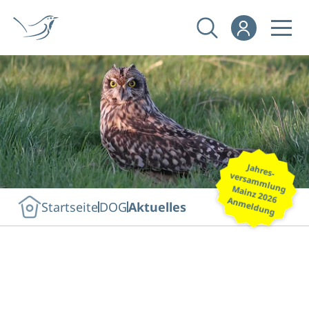
Jahres-
versammlung
Mainz 2026
Anmeldung
Startseite
DOG
Aktuelles