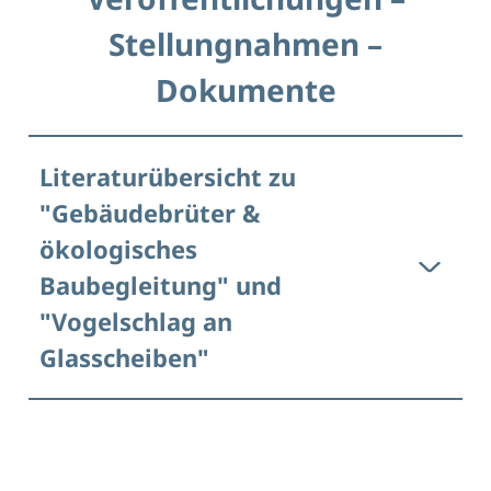
Wissenschaftlicher Mitarbeiter am
Stellungnahmen –
Bayerischen Landesamt für Umwelt, Staatliche
Dokumente
Vogelschutzwarte und Säugetierschutz
Beirat seit 2024
Literaturübersicht zu
"Gebäudebrüter &
ökologisches
Baubegleitung" und
"Vogelschlag an
Glasscheiben"