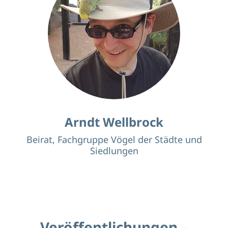
Gutachter für Bestandsaufnahmen, FFH-
Verträglichkeitsuntersuchungen und
Artenschutzrechtliche Prüfungen.
Sprecher der FG seit 2020
Arndt Wellbrock
Beirat, Fachgruppe Vögel der Städte und
Siedlungen
arndt.wellbrock@lfu.bayern.de
Schwerpunkte
Vogelschutz, Vogelzug, Gebäudebrüter
Veröffentlichungen –