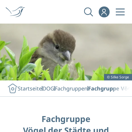
© Silke Sorge
Startseite
DOG
Fachgruppen
Fachgruppe Vöge
Fachgruppe
Vögel der Städte und