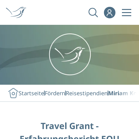
Startseite
Fördern
Reisestipendien
Miriam Kot
Travel Grant -
Erfahrungsbericht EOU